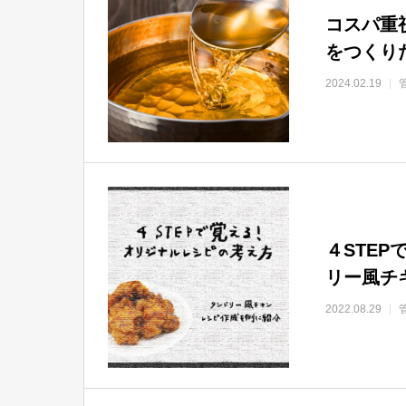
コスパ重
をつくり
2024.02.19
４STE
リー風チ
2022.08.29